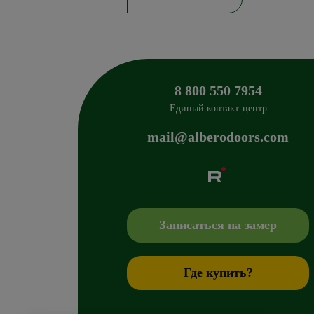
8 800 550 7954
Единый контакт-центр
mail@alberodoors.com
Albero
Сибиряков-Гвардейцев 49/3
630088
Новосиб
+7 800 765 43 42
mail@alberodoors.com
,
Записаться на замер
Где купить?