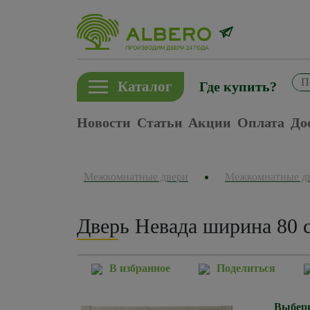
Каталог
Где купить?
Новости
Статьи
Акции
Оплата
До
Межкомнатные двери
Межкомнатные д
Дверь Невада ширина 80 
В избранное
Поделиться
Выбери