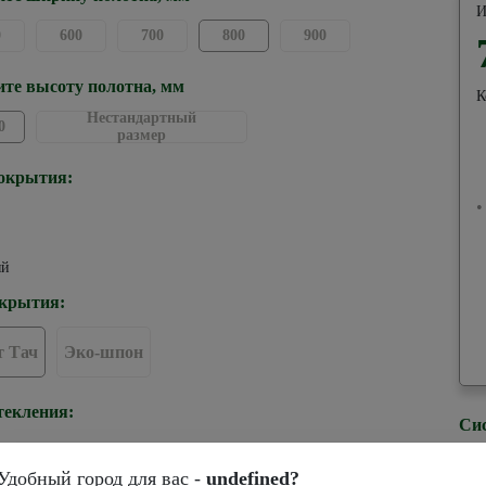
И
0
600
700
800
900
те высоту полотна, мм
К
Нестандартный
0
размер
окрытия:
•
ый
крытия:
 Тач
Эко-шпон
текления:
Си
Удобный город для вас -
undefined?