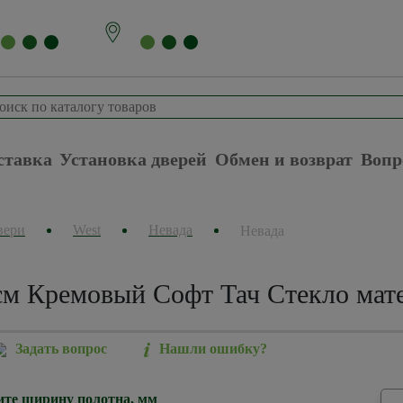
ставка
Установка дверей
Обмен и возврат
Вопр
вери
West
Невада
Невада
см Кремовый Софт Тач Стекло мате
Задать вопрос
Нашли ошибку?
те ширину полотна, мм