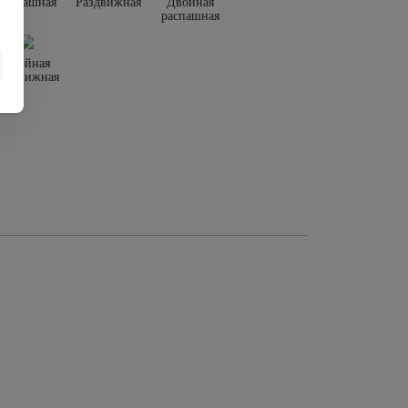
Распашная
Раздвижная
Двойная
распашная
Двойная
раздвижная