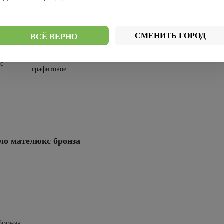
Стекло
лое
Стекло черное
мателюкс
СМЕНИТЬ ГОРОД
ВСЁ ВЕРНО
Стекло
с
графитовое
ло мателюкс бронза
бронза