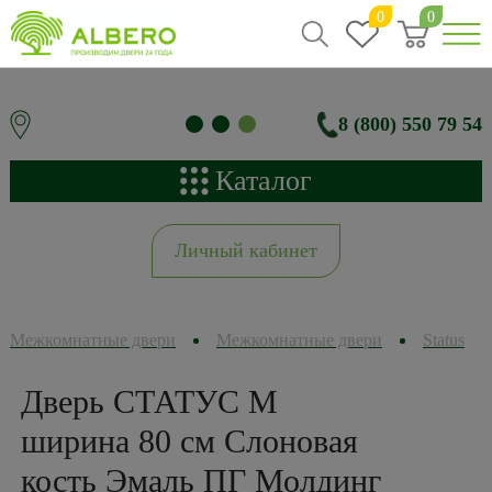
0
0
8 (800) 550 79 54
Каталог
Личный кабинет
Межкомнатные двери
Межкомнатные двери
Status
Дверь СТАТУС M
ширина 80 см Слоновая
кость Эмаль ПГ Молдинг