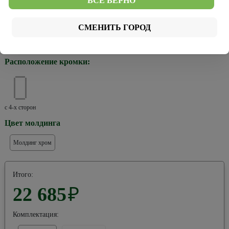
ВСЁ ВЕРНО
Цвет кромки:
СМЕНИТЬ ГОРОД
Хром
Черная
Расположение кромки:
с 4-х сторон
Цвет молдинга
Молдинг хром
Итого:
22 685
₽
Комплектация: