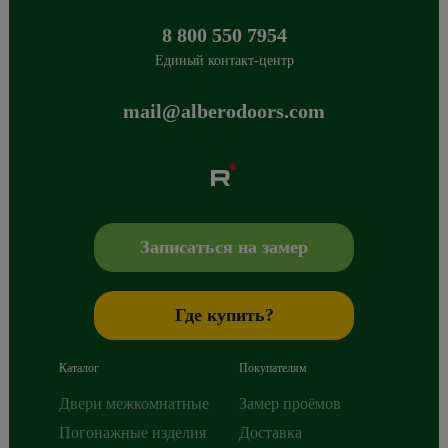
8 800 550 7954
Единый контакт-центр
mail@alberodoors.com
Albero
Сибиряков-Гвардейцев 49/3
630088
Новосибирск
,
+7 800 765 43 42
mail@alberodoors.com
,
Записаться на замер
Где купить?
Каталог
Покупателям
Двери межкомнатные
Замер проёмов
Погонажные изделия
Доставка