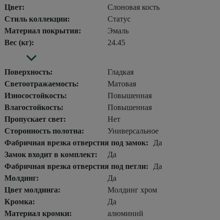
Цвет:
Слоновая кость
Стиль коллекции:
Статус
Материал покрытия:
Эмаль
Вес (кг):
24.45
Поверхность:
Гладкая
Светоотражаемость:
Матовая
Износостойкость:
Повышенная
Влагостойкость:
Повышенная
Пропускает свет:
Нет
Сторонность полотна:
Универсальное
Фабричная врезка отверстия под замок:
Да
Замок входит в комплект:
Да
Фабричная врезка отверстия под петли:
Да
Молдинг:
Да
Цвет молдинга:
Молдинг хром
Кромка:
Да
Материал кромки:
алюминий