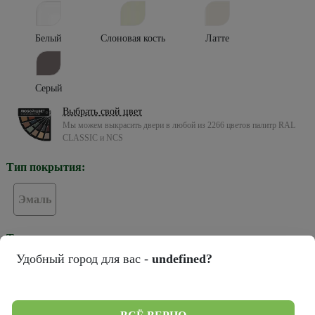
Белый
Слоновая кость
Латте
Серый
Выбрать свой цвет
Мы можем выкрасить двери в любой из 2266 цветов палитр RAL
CLASSIC и NCS
Тип покрытия:
Эмаль
Тип остекления:
Удобный город для вас -
undefined?
ПГ