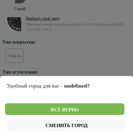
Серый
Выбрать свой цвет
Мы можем выкрасить двери в любой из 2266 цветов палитр RAL
CLASSIC и NCS
Тип покрытия:
Эмаль
Тип остекления:
Удобный город для вас -
undefined?
Зеркало грей
Стекло белое
Стекло черное
Цвет кромки:
ВСЁ ВЕРНО
СМЕНИТЬ ГОРОД
Хром
Черная