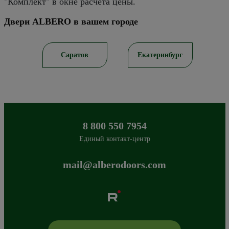
"Комплект" в окне расчёта цены.
Двери ALBERO в вашем городе
рск
Саратов
Екатеринбург
8 800 550 7954
Единый контакт-центр
mail@alberodoors.com
Albero
Сибиряков-Гвардейцев 49/3
630088
Новосибирск
,
+7 800 765 43 42
mail@alberodoors.com
,