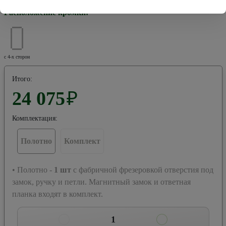
Расположение кромки:
с 4-х сторон
Итого:
24 075
₽
Комплектация:
Полотно
Комплект
• Полотно -
1
шт
с фабричной фрезеровкой отверстия под
замок, ручку и петли. Магнитный замок и ответная
планка входят в комплект.
1