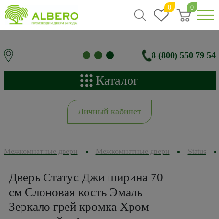
0
0
8 (800) 550 79 54
Каталог
Личный кабинет
Межкомнатные двери
Межкомнатные двери
Status
Дверь Статус Джи ширина 70
см Слоновая кость Эмаль
Зеркало грей кромка Хром