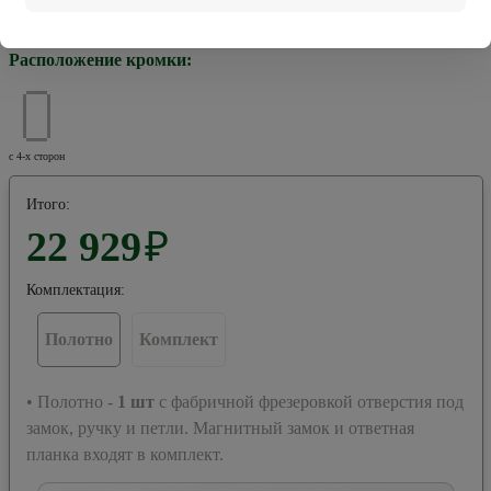
Хром
Черная
Расположение кромки:
с 4-х сторон
Итого:
22 929
₽
Комплектация:
Полотно
Комплект
• Полотно -
1
шт
с фабричной фрезеровкой отверстия под
замок, ручку и петли. Магнитный замок и ответная
планка входят в комплект.