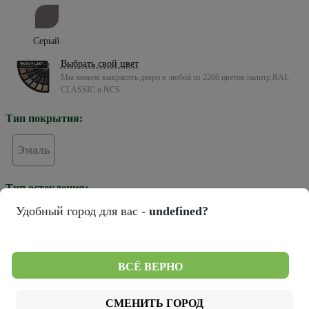
Серый
Выбрать свой цвет
Мы можем выкрасить двери в любой из 2266 цветов палитр RAL
CLASSIC и NCS
Тип покрытия:
Эмаль
Тип остекления:
Удобный город для вас -
undefined?
Зеркало грей
Стекло белое
Стекло черное
ВСЁ ВЕРНО
Цвет кромки:
СМЕНИТЬ ГОРОД